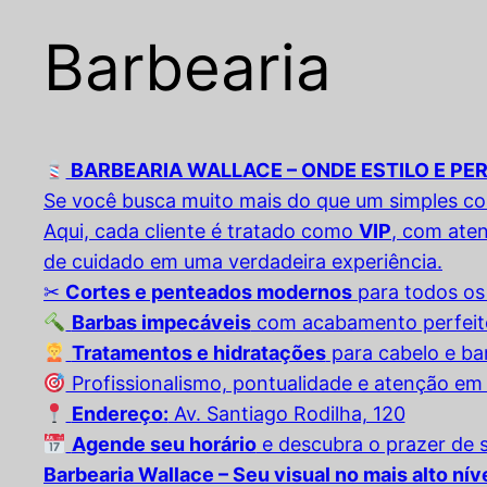
Barbearia
BARBEARIA WALLACE – ONDE ESTILO E P
Se você busca muito mais do que um simples co
Aqui, cada cliente é tratado como
VIP
, com ate
de cuidado em uma verdadeira experiência.
✂
Cortes e penteados modernos
para todos os 
Barbas impecáveis
com acabamento perfeit
Tratamentos e hidratações
para cabelo e ba
Profissionalismo, pontualidade e atenção em
Endereço:
Av. Santiago Rodilha, 120
Agende seu horário
e descubra o prazer de s
Barbearia Wallace – Seu visual no mais alto níve